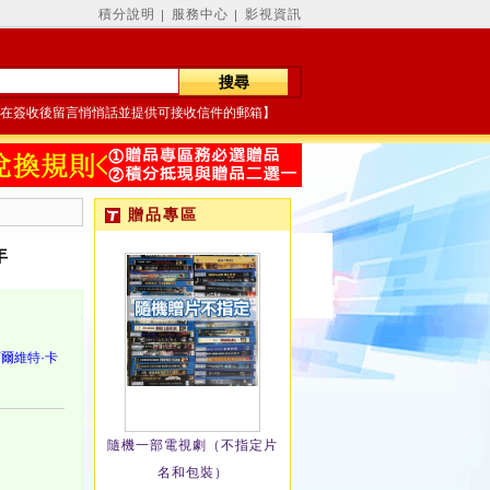
積分說明
服務中心
影視資訊
│
│
在簽收後留言悄悄話並提供可接收信件的郵箱】
贈品專區
年
爾維特·卡
隨機一部電視劇（不指定片
名和包裝）