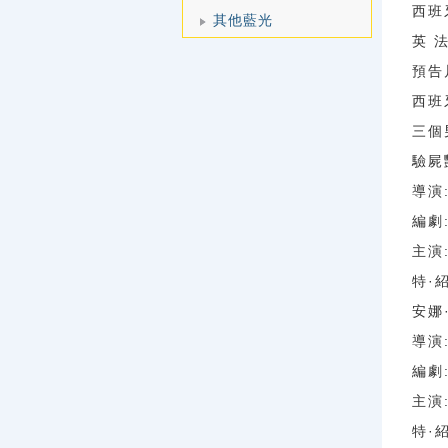
西班牙
其他藍光
英 
預告
西班
三個
驗屍
導演
編劇
主演
特·
安娜·
導演
編劇
主演
特·