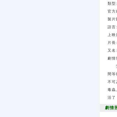
類型:
官方網
製片
語言
上映日
片長:
又名:
劇情
安娜
間等
不可
毒蟲
活了
劇情