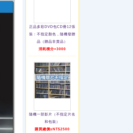
正品多彩DVD包CD冊12張
裝：不指定顏色，隨機發贈
品（贈品非賣品）
消耗積分=3000
隨機一部影片（不指定片名
和包裝）
購買總價≥NT$2500