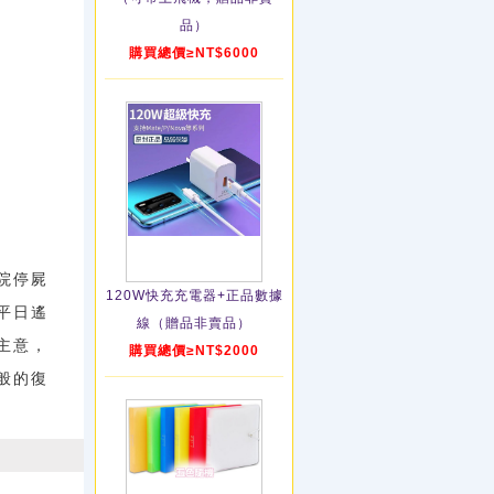
品）
購買總價≥NT$6000
院停屍
120W快充充電器+正品數據
平日遙
線（贈品非賣品）
主意，
購買總價≥NT$2000
般的復