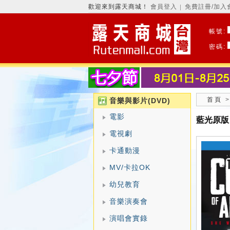
歡迎來到露天商城！
會員登入
免費註冊/加入
│
帳號:
密碼:
首頁
音樂與影片(DVD)
電影
藍光原版【停
電視劇
卡通動漫
MV/卡拉OK
幼兒教育
音樂演奏會
演唱會實錄