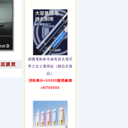
德國電動鼻毛修剪器充電式
上面購買
男士女士通用款（贈品非賣
品）
消耗積分=50000購買總價
≥NT$5000