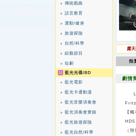
傳統戲曲
語言教育
運動/健身
旅遊探險
自然/科學
露天
綜藝節目
拍
短劇
藍光光碟/BD
劇情
藍光電影
藍光卡通動漫
藍光音樂演奏會
Frit
藍光演奏會實錄
【獨
HD
藍光旅遊探險
（預
藍光自然/科學