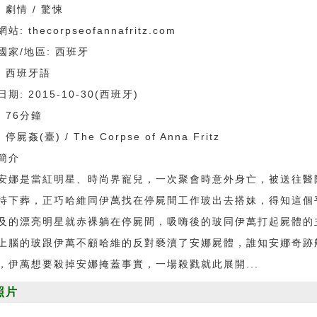
 劇情 / 驚悚
站: thecorpseofannafritz.com
國家/地區: 西班牙
: 西班牙語
期: 2015-10-30(西班牙)
 76分鐘
 停屍姦(臺) / The Corpse of Anna Fritz
簡介
是當紅明星、時尚界寵兒，一次聚會時意外身亡，被送往醫
待下葬，正巧哈維同伊萬找在停屍間工作玻出去搭妹，得知這個
及的漂亮明星就赤裸躺在停屍間，吸嗨後的玻同伊萬打起屍體的
上腦的玻跟伊萬不顧哈維的反對褻瀆了安娜屍體，誰知安娜奇跡
，伊萬想要殺掉安娜掩蓋事實，一場殺戮就此展開...
照片