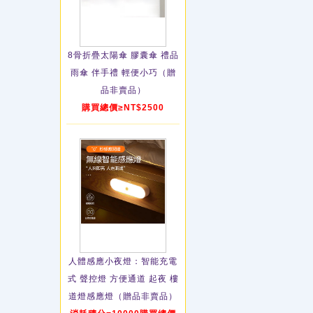
8骨折疊太陽傘 膠囊傘 禮品
雨傘 伴手禮 輕便小巧（贈
品非賣品）
購買總價≥NT$2500
人體感應小夜燈：智能充電
式 聲控燈 方便通道 起夜 樓
道燈感應燈（贈品非賣品）