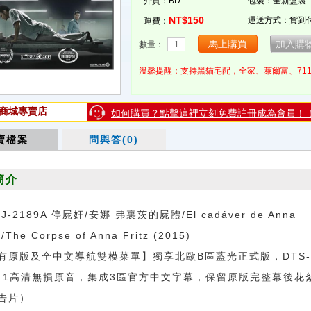
介質：BD
包裝：全新盒裝
NT$150
運送方式：貨到
運費：
數量：
溫馨提醒：支持黑貓宅配，全家、萊爾富、71
商城專賣店
如何購買？點擊這裡立刻免費註冊成為會員！
賣檔案
問與答(0)
簡介
LJ-2189A 停屍奸/安娜 弗裏茨的屍體/El cadáver de Anna
z/The Corpse of Anna Fritz (2015)
有原版及全中文導航雙模菜單】獨享北歐B區藍光正式版，DTS-
5.1高清無損原音，集成3區官方中文字幕，保留原版完整幕後花
告片）