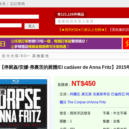
會員
忘記密碼
│
有121,126件商品
【★貨到付款●三套以上包郵★】
【需收據的請
>
藍光光碟/BD
>
其他藍光
屍姦/安娜·弗裏茨的屍體/El cadáver de Anna Fritz】2015
NT$450
直購價：
主演：
阿爾瓦·裏瓦斯
克裏斯蒂安·巴倫西亞
阿
爾沃
The Corpse of Anna Fritz
發音：西班牙語發音
字幕：中文字幕
碟數：1
集數：全集