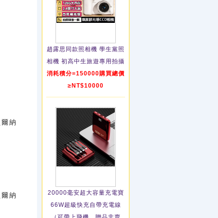
趙露思同款照相機 學生黨照
相機 初高中生旅遊專用拍攝
消耗積分=150000購買總價
≥NT$10000
貝爾納
20000毫安超大容量充電寶
貝爾納
66W超級快充自帶充電線
（可帶上飛機，贈品非賣