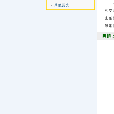
在書
其他藍光
相交
山伯
難消
劇情