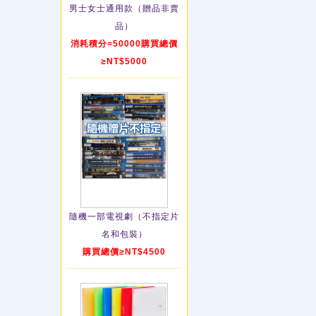
男士女士通用款（贈品非賣
品）
消耗積分=50000購買總價
≥NT$5000
隨機一部電視劇（不指定片
名和包裝）
購買總價≥NT$4500