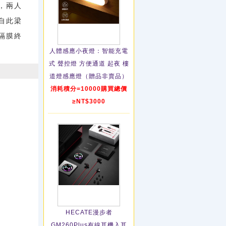
，兩人
自此梁
隔膜終
人體感應小夜燈：智能充電
式 聲控燈 方便通道 起夜 樓
道燈感應燈（贈品非賣品）
消耗積分=10000購買總價
≥NT$3000
HECATE漫步者
GM260Plus有線耳機入耳