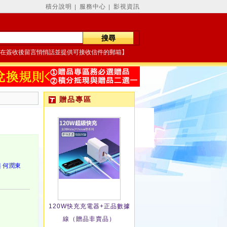
積分說明
服務中心
影視資訊
│
│
在簽收後留言悄悄話並提供可接收信件的郵箱】
贈品專區
興
何潤東
120W快充充電器+正品數據
線（贈品非賣品）