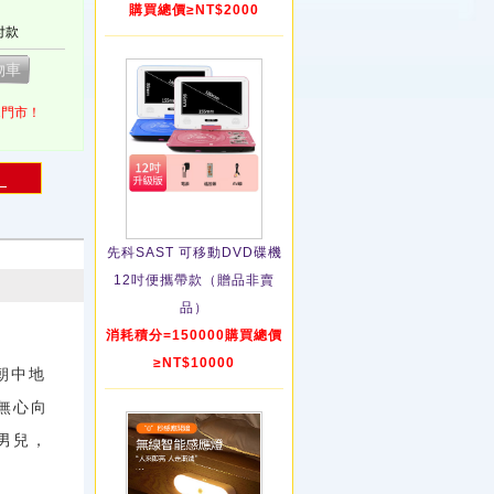
購買總價≥NT$2000
付款
1門市！
！
先科SAST 可移動DVD碟機
12吋便攜帶款（贈品非賣
品）
消耗積分=150000購買總價
≥NT$10000
朝中地
無心向
男兒，