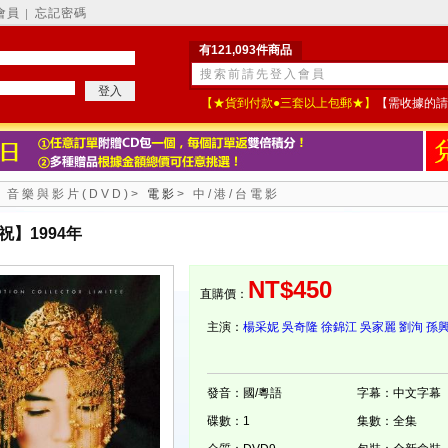
會員
忘記密碼
│
有121,093件商品
【★貨到付款●三套以上包郵★】
【需收據的請
>
音樂與影片(DVD)
>
電影
>
中/港/台電影
祝】1994年
NT$450
直購價：
主演：
楊采妮
吳奇隆
徐錦江
吳家麗
劉洵
孫
發音：國/粵語
字幕：中文字幕
碟數：1
集數：全集