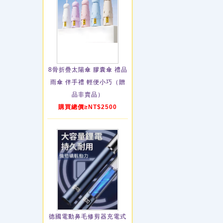
8骨折疊太陽傘 膠囊傘 禮品
雨傘 伴手禮 輕便小巧（贈
品非賣品）
購買總價≥NT$2500
德國電動鼻毛修剪器充電式