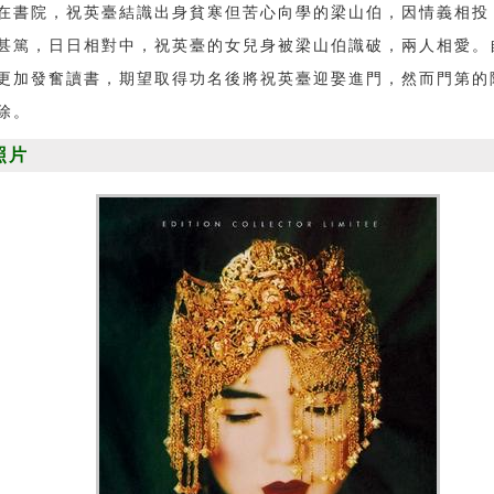
院，祝英臺結識出身貧寒但苦心向學的梁山伯，因情義相投
甚篤，日日相對中，祝英臺的女兒身被梁山伯識破，兩人相愛。
更加發奮讀書，期望取得功名後將祝英臺迎娶進門，然而門第的
除。
照片