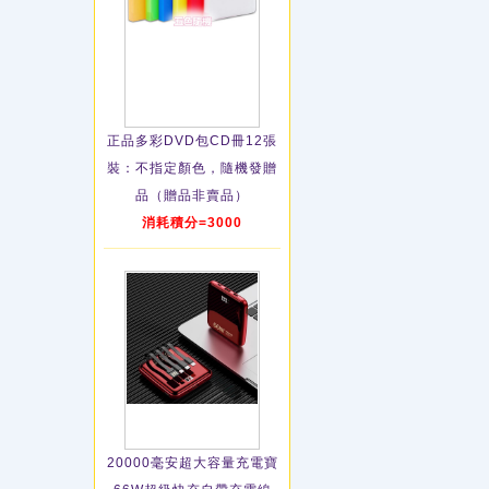
正品多彩DVD包CD冊12張
裝：不指定顏色，隨機發贈
品（贈品非賣品）
消耗積分=3000
20000毫安超大容量充電寶