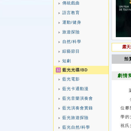
傳統戲曲
語言教育
運動/健身
旅遊探險
自然/科學
露天
綜藝節目
拍
短劇
藍光光碟/BD
劇情
藍光電影
藍光卡通動漫
藍光音樂演奏會
公元
藍光演奏會實錄
位攀
學的
藍光旅遊探險
祝氏
藍光自然/科學