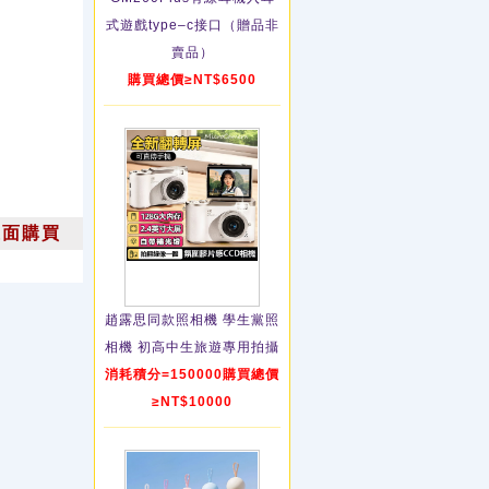
式遊戲type–c接口（贈品非
賣品）
購買總價≥NT$6500
上面購買
趙露思同款照相機 學生黨照
相機 初高中生旅遊專用拍攝
消耗積分=150000購買總價
≥NT$10000