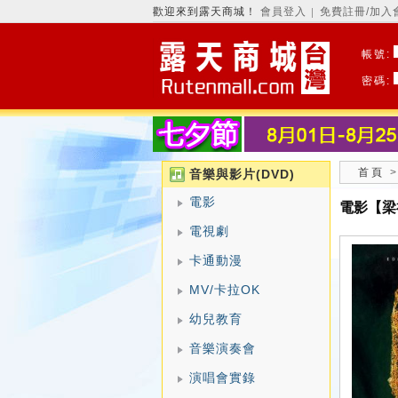
歡迎來到露天商城！
會員登入
免費註冊/加入
│
帳號:
密碼:
首頁
音樂與影片(DVD)
電影
電影【梁
電視劇
卡通動漫
MV/卡拉OK
幼兒教育
音樂演奏會
演唱會實錄