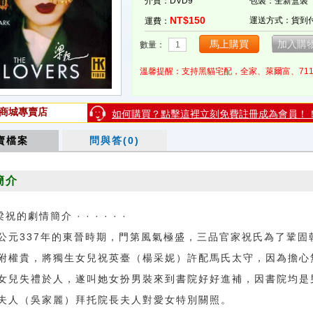
介質：DVD9
包裝：全新盒裝
NT$150
運送方式：貨到
運費：
數量：
溫馨提醒：支持黑貓宅配，全家、萊爾富、71
商城專賣店
如何購買？點擊這裡立刻免費註冊成為會員！
賣檔案
問與答(0)
簡介
梁祝的劇情簡介 · · · · · ·
337年的東晉時期，門第風氣極盛，三品官家祝氏為了鞏固
附權貴，將獨生女兒祝英臺（楊采妮）許配馬氏太守，因為擔心
女兒失禮於人，遂叫她女扮男裝來到書院好好進補，因書院均是
夫人（吳家麗）拜托院長夫人對愛女特別關照。