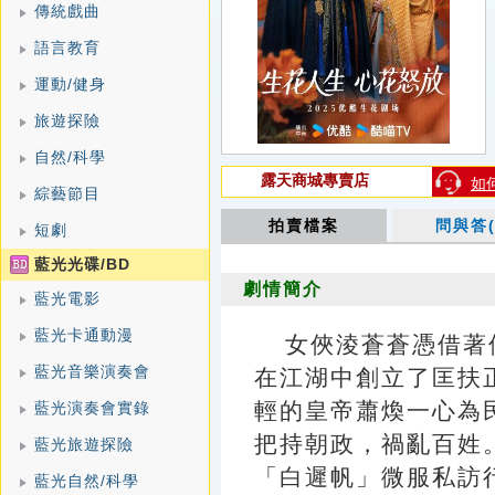
傳統戲曲
語言教育
運動/健身
旅遊探險
自然/科學
露天商城專賣店
如
綜藝節目
拍賣檔案
問與答(
短劇
藍光光碟/BD
劇情簡介
藍光電影
藍光卡通動漫
女俠淩蒼蒼憑借著
藍光音樂演奏會
在江湖中創立了匡扶
輕的皇帝蕭煥一心為
藍光演奏會實錄
把持朝政，禍亂百姓
藍光旅遊探險
「白遲帆」微服私訪
藍光自然/科學