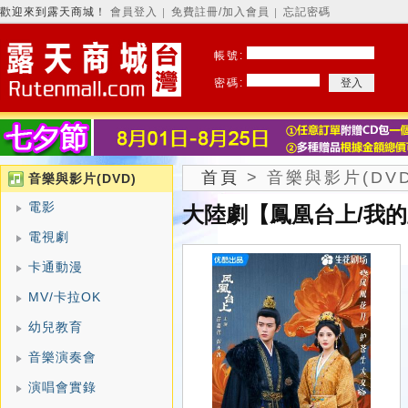
歡迎來到露天商城！
會員登入
免費註冊/加入會員
忘記密碼
│
│
帳號:
密碼:
首頁
>
音樂與影片(DVD
音樂與影片(DVD)
電影
大陸劇【鳳凰台上/我的
電視劇
卡通動漫
MV/卡拉OK
幼兒教育
音樂演奏會
演唱會實錄