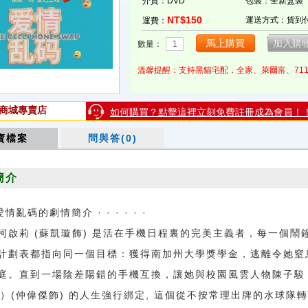
介質：DVD
包裝：全新盒裝
NT$150
運送方式：貨到
運費：
數量：
溫馨提醒：支持黑貓宅配，全家、萊爾富、71
商城專賣店
如何購買？點擊這裡立刻免費註冊成為會員！
賣檔案
問與答(0)
簡介
愛情亂碼的劇情簡介 · · · · · ·
莉 (蘇凱璇飾) 是活在手機日程裏的完美主義者，每一個鬧
計劃表都指向同一個目標：獲得南加州大學獎學金，逃離令她窒
庭。直到一場陰差陽錯的手機互換，讓她與校園風雲人物陳子駿
T）(仲偉傑飾) 的人生強行綁定, 這個從不按常理出牌的水球隊