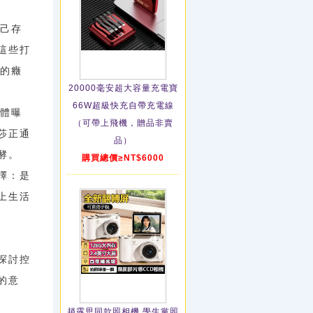
己存
這些打
眠的癥
20000毫安超大容量充電寶
66W超級快充自帶充電線
體曝
（可帶上飛機，贈品非賣
莎正通
品）
酵。
購買總價≥NT$6000
擇：是
上生活
探討控
的意
趙露思同款照相機 學生黨照