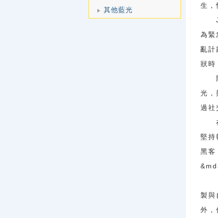
生，
其他藍光
JT
為緊
亂計
狀時
隨著
光，
過社
在這
堅持
黑客
&m
《愛
製與
外，