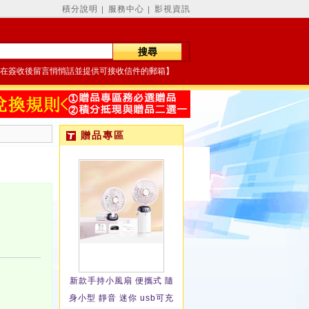
積分說明
服務中心
影視資訊
│
│
在簽收後留言悄悄話並提供可接收信件的郵箱】
贈品專區
新款手持小風扇 便攜式 隨
身小型 靜音 迷你 usb可充