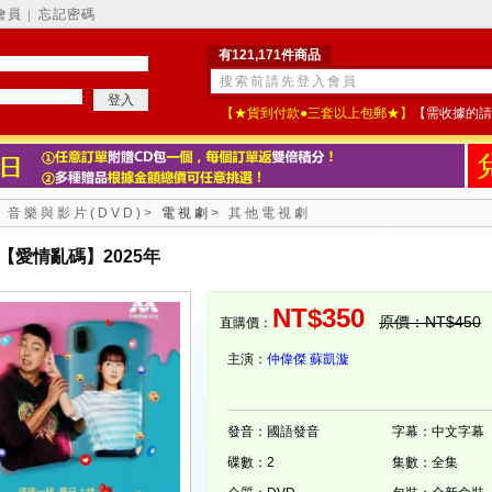
會員
忘記密碼
│
有121,171件商品
【★貨到付款●三套以上包郵★】
【需收據的請
>
音樂與影片(DVD)
>
電視劇
>
其他電視劇
【愛情亂碼】2025年
NT$350
原價：NT$450
直購價：
主演：
仲偉傑
蘇凱漩
發音：國語發音
字幕：中文字幕
碟數：2
集數：全集