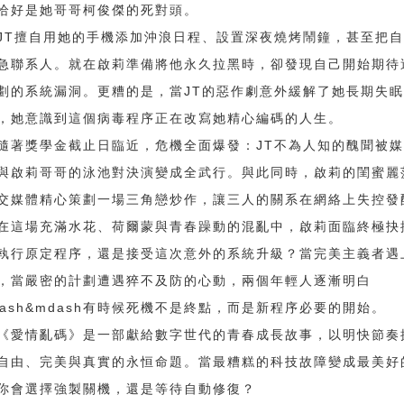
恰好是她哥哥柯俊傑的死對頭。
擅自用她的手機添加沖浪日程、設置深夜燒烤鬧鐘，甚至把自
急聯系人。就在啟莉準備將他永久拉黑時，卻發現自己開始期待
劃的系統漏洞。更糟的是，當JT的惡作劇意外緩解了她長期失
，她意識到這個病毒程序正在改寫她精心編碼的人生。
獎學金截止日臨近，危機全面爆發：JT不為人知的醜聞被媒
與啟莉哥哥的泳池對決演變成全武行。與此同時，啟莉的閨蜜麗
交媒體精心策劃一場三角戀炒作，讓三人的關系在網絡上失控發
場充滿水花、荷爾蒙與青春躁動的混亂中，啟莉面臨終極抉
執行原定程序，還是接受這次意外的系統升級？當完美主義者遇
，當嚴密的計劃遭遇猝不及防的心動，兩個年輕人逐漸明白
dash&mdash有時候死機不是終點，而是新程序必要的開始。
情亂碼》是一部獻給數字世代的青春成長故事，以明快節奏
自由、完美與真實的永恒命題。當最糟糕的科技故障變成最美好
你會選擇強製關機，還是等待自動修復？