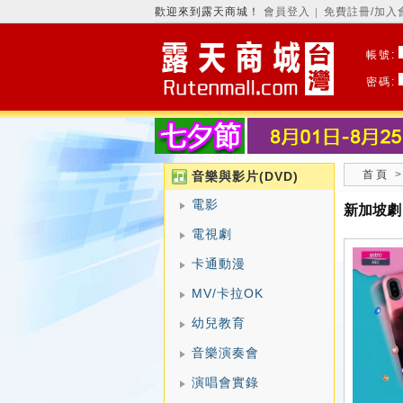
歡迎來到露天商城！
會員登入
免費註冊/加入
│
帳號:
密碼:
首頁
音樂與影片(DVD)
電影
新加坡劇
電視劇
卡通動漫
MV/卡拉OK
幼兒教育
音樂演奏會
演唱會實錄