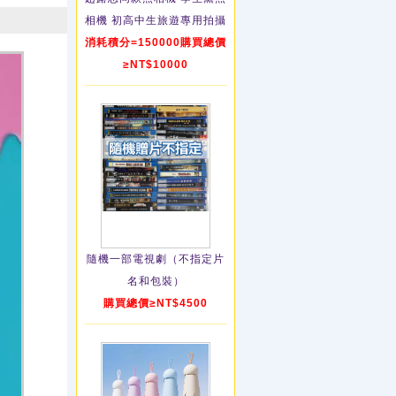
相機 初高中生旅遊專用拍攝
消耗積分=150000購買總價
≥NT$10000
隨機一部電視劇（不指定片
名和包裝）
購買總價≥NT$4500