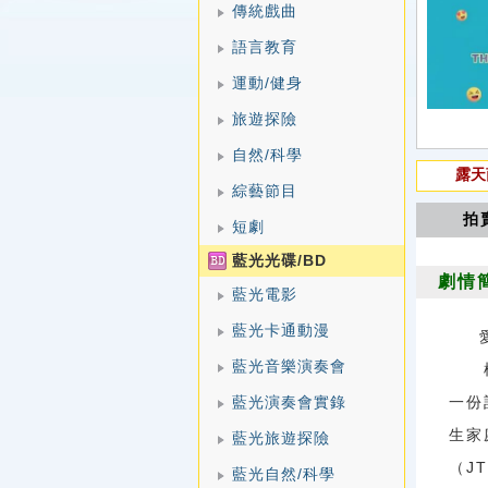
傳統戲曲
語言教育
運動/健身
旅遊探險
自然/科學
露天
綜藝節目
拍
短劇
藍光光碟/BD
劇情
藍光電影
藍光卡通動漫
藍光音樂演奏會
柯啟
藍光演奏會實錄
一份
生家
藍光旅遊探險
（J
藍光自然/科學