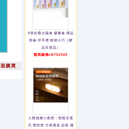
8骨折疊太陽傘 膠囊傘 禮品
雨傘 伴手禮 輕便小巧（贈
品非賣品）
購買總價≥NT$2500
上面購買
人體感應小夜燈：智能充電
式 聲控燈 方便通道 起夜 樓