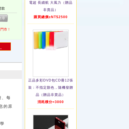
電超 長續航 大風力（贈品
付款
非賣品）
購買總價≥NT$2500
1門市！
！
正品多彩DVD包CD冊12張
裝：不指定顏色，隨機發贈
品（贈品非賣品）
鐘、每
消耗積分=3000
息的原
轉學