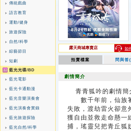
傳統戲曲
語言教育
運動/健身
旅遊探險
自然/科學
露天商城專賣店
如
綜藝節目
拍賣檔案
問與答(
短劇
藍光光碟/BD
劇情簡介
藍光電影
藍光卡通動漫
青青狐吟的劇情簡介 · 
藍光音樂演奏會
數千年前，仙族饕
失敗，渡劫雷火卻意
藍光演奏會實錄
獲自由並救走命懸一
藍光旅遊探險
捕，瑤靈兒把青丘狐
藍光自然/科學