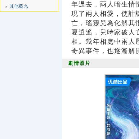
年過去，兩人暗生情
其他藍光
現了兩人相愛，使計
亡，瑤靈兒為化解其
夏逍遙，兒時家破人
相。幾年相處中兩人
奇異事件，也逐漸解
劇情照片