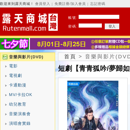
歡迎來到露天商城！
會員登入
免費註冊/加入會員
忘記密碼
│
│
帳號:
密碼:
首頁
>
音樂與影片(DVD
音樂與影片(DVD)
電影
短劇【青青狐吟/夢歸如
電視劇
卡通動漫
MV/卡拉OK
幼兒教育
音樂演奏會
演唱會實錄