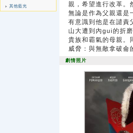
親，希望進行改革。
其他藍光
無論是作為父親還是
有意識到他是在譴責
山大遭到內gui的折
貴族和霸氣的母親。
威脅：與無敵拿破侖
劇情照片