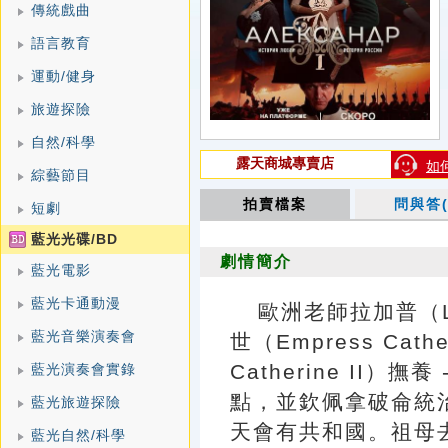
傳統戲曲
語言教育
運動/健身
旅遊探險
自然/科學
露天商城專賣店
如
綜藝節目
拍賣檔案
問與答(
短劇
藍光光碟/BD
劇情簡介
藍光電影
藍光卡通動漫
歐洲老師拉加普（L
藍光音樂演奏會
世（Empress Cathe
Catherine II
藍光演奏會實錄
點，並欽佩拿破侖統治
藍光旅遊探險
天會有共和國。祖母
藍光自然/科學