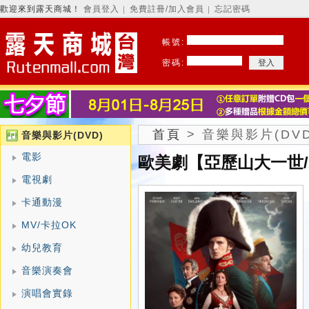
歡迎來到露天商城！
會員登入
免費註冊/加入會員
忘記密碼
│
│
帳號:
密碼:
首頁
>
音樂與影片(DVD
音樂與影片(DVD)
電影
歐美劇【亞歷山大一世/Але
電視劇
卡通動漫
MV/卡拉OK
幼兒教育
音樂演奏會
演唱會實錄