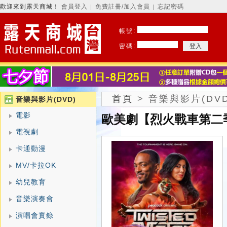
歡迎來到露天商城！
會員登入
免費註冊/加入會員
忘記密碼
│
│
帳號:
密碼:
首頁
>
音樂與影片(DVD
音樂與影片(DVD)
電影
歐美劇【烈火戰車第二季/Tw
電視劇
卡通動漫
MV/卡拉OK
幼兒教育
音樂演奏會
演唱會實錄