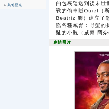
的包裹運送到後末世
其他藍光
戰的偷車賊Quiet（斯
Beatriz 飾）建
臨各種威脅：野蠻的
亂的小醜（威爾·阿奈特 W
劇情照片