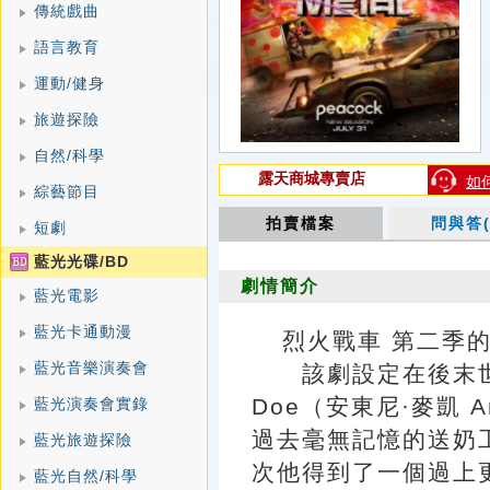
傳統戲曲
語言教育
運動/健身
旅遊探險
自然/科學
露天商城專賣店
如
綜藝節目
拍賣檔案
問與答(
短劇
藍光光碟/BD
劇情簡介
藍光電影
藍光卡通動漫
烈火戰車 第二季的劇情簡
藍光音樂演奏會
該劇設定在後末世的
Doe（安東尼·麥凱 An
藍光演奏會實錄
過去毫無記憶的送奶
藍光旅遊探險
次他得到了一個過上
藍光自然/科學