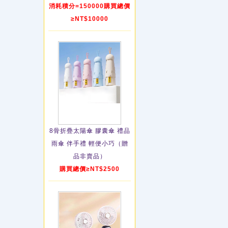
消耗積分=150000購買總價
≥NT$10000
8骨折疊太陽傘 膠囊傘 禮品
雨傘 伴手禮 輕便小巧（贈
品非賣品）
購買總價≥NT$2500