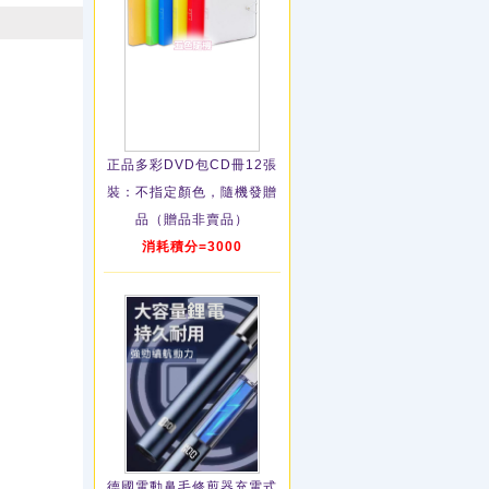
正品多彩DVD包CD冊12張
裝：不指定顏色，隨機發贈
品（贈品非賣品）
消耗積分=3000
德國電動鼻毛修剪器充電式