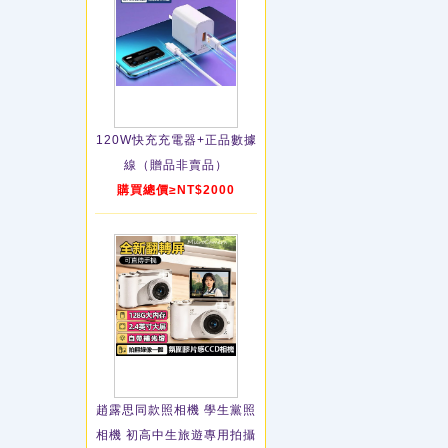
120W快充充電器+正品數據
線（贈品非賣品）
購買總價≥NT$2000
趙露思同款照相機 學生黨照
相機 初高中生旅遊專用拍攝