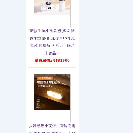
新款手持小風扇 便攜式 隨
身小型 靜音 迷你 usb可充
電超 長續航 大風力（贈品
非賣品）
購買總價≥NT$2500
人體感應小夜燈：智能充電