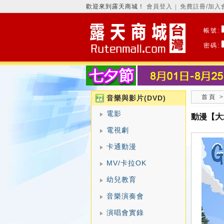
歡迎來到露天商城！
會員登入
免費註冊/加入
│
帳號:
密碼:
首頁
音樂與影片(DVD)
電影
動漫【大
電視劇
卡通動漫
MV/卡拉OK
幼兒教育
音樂演奏會
演唱會實錄