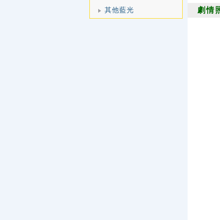
其他藍光
劇情