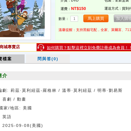
介質：DVD
包裝：全新盒裝
NT$150
運送方式：貨到
運費：
數量：
溫馨提醒：支持黑貓宅配，全家、萊爾富、71
商城專賣店
如何購買？點擊這裡立刻免費註冊成為會員！
賣檔案
問與答(0)
簡介
編劇: 莉茲·莫利紐茲-羅格林 / 溫蒂·莫利紐茲 / 明蒂·劉易斯
 喜劇 / 動畫
國家/地區: 美國
: 英語
 2025-09-08(美國)