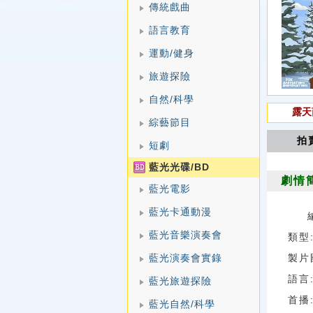
傳統戲曲
語言教育
運動/健身
旅遊探險
自然/科學
露天
綜藝節目
拍
短劇
藍光光碟/BD
劇情
藍光電影
藍光卡通動漫
藍光音樂演奏會
類型:
藍光演奏會實錄
製片
語言
藍光旅遊探險
首播:
藍光自然/科學