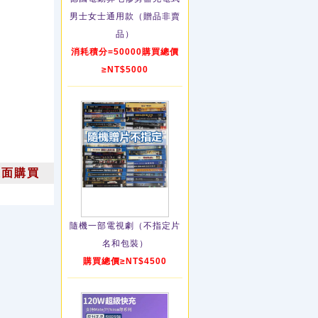
男士女士通用款（贈品非賣
品）
消耗積分=50000購買總價
≥NT$5000
上面購買
隨機一部電視劇（不指定片
名和包裝）
購買總價≥NT$4500