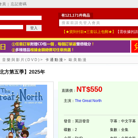
會員
忘記密碼
│
有121,171件商品
【★貨到付款●三套以上包郵★】
【需收據的請
>
音樂與影片(DVD)
>
卡通動漫
>
歐美動漫
北方第五季】2025年
NT$550
直購價：
主演：
The Great North
發音：英語發音
字幕：中文字幕
碟數：2
集數：全集