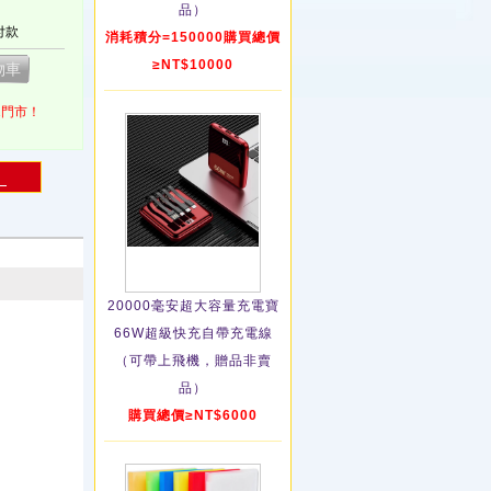
品）
付款
消耗積分=150000購買總價
≥NT$10000
1門市！
！
20000毫安超大容量充電寶
66W超級快充自帶充電線
（可帶上飛機，贈品非賣
品）
購買總價≥NT$6000