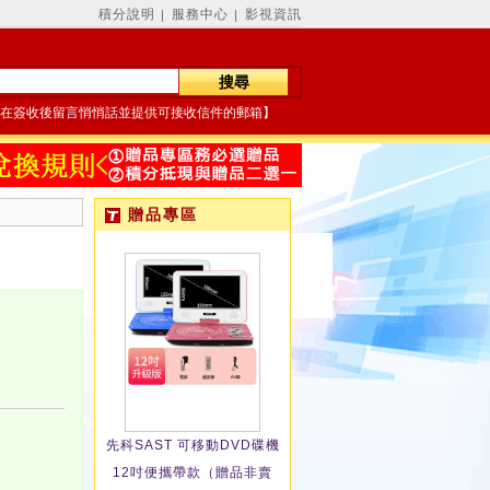
積分說明
服務中心
影視資訊
│
│
在簽收後留言悄悄話並提供可接收信件的郵箱】
贈品專區
先科SAST 可移動DVD碟機
12吋便攜帶款（贈品非賣